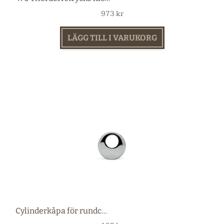
973
kr
LÄGG TILL I VARUKORG
Cylinderkåpa för rundcylinder nickel