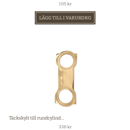
105
kr
LÄGG TILL I VARUKORG
Täckskylt till rundcylinder mässing
336
kr