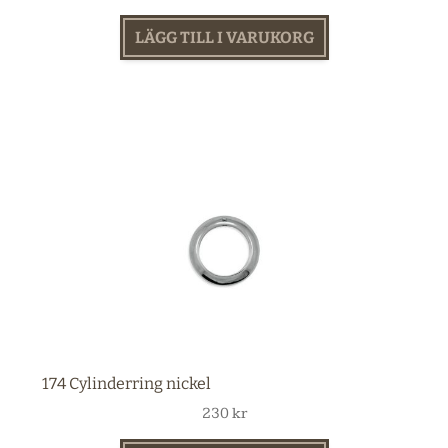
LÄGG TILL I VARUKORG
174 Cylinderring nickel
230
kr