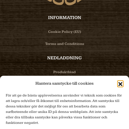
INFORMATION
Cookie Policy (EU)
Terms and Conditions
NEDLADDNING
Produktblad
Hantera samtycke till cookies
Bilder
För att ge de bästa upplevelserna använder vi teknik som cookies för
PRODUKTER
att lagra och/eller få åtkomst till enhetsinformation. Att samtycka till
dessa tekniker gör det möjligt för oss att bearbeta data som
surfbeteende eller unika ID på denna webbplats. Att inte samtycka
Produktinfo
eller dra tillbaka samtycke kan påverka vissa funktioner och
funktioner negativt.
E-handel