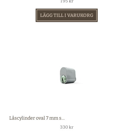
195
kr
LÄGG TILL I VARUKORG
Låscylinder oval 7 mm stift nickel
330
kr