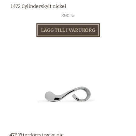
1472 Cylinderskylt nickel
290
kr
LÄGG TILL I VARUKORG
476 Ytterdörrstrycke nickel