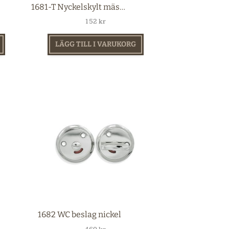
1681-T Nyckelskylt mässing
152
kr
LÄGG TILL I VARUKORG
1682 WC beslag nickel