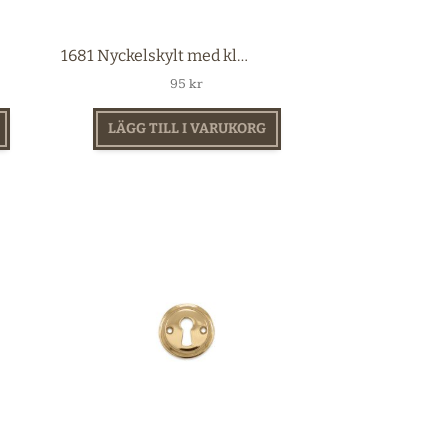
1681 Nyckelskylt med kläpp mässing
95
kr
LÄGG TILL I VARUKORG