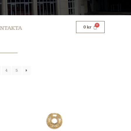
0
kr
NTAKTA
4
5