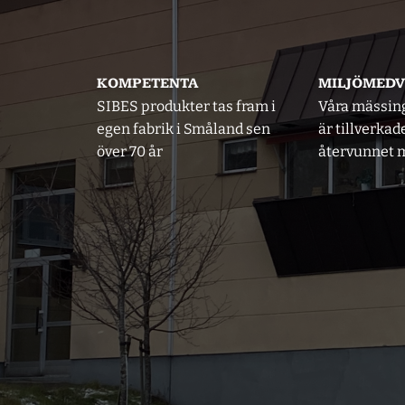
KOMPETENTA
MILJÖMED
SIBES produkter tas fram i
Våra mässin
egen fabrik i Småland sen
är tillverkad
över 70 år
återvunnet m