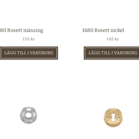
680 Rosett mässing
1680 Rosett nickel
152
kr
182
kr
LÄGG TILL I VARUKORG
LÄGG TILL I VARUKORG