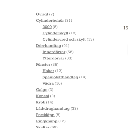
Övrigt
7
Cylinderbehör
31
2000
8
1
Cylinderskylt
18
Cylindervred och skylt
13
Dörrhandtag
91
Innerdörrar
58
Ytterdörrar
33
Fönster
36
Hakar
12
Spanjoletthandtag
14
Vädra
10
Galge
2
Konsol
2
Krok
14
Låd/draghandtag
33
Portkläpp
8
Ringknapp
12
Skyltar
59