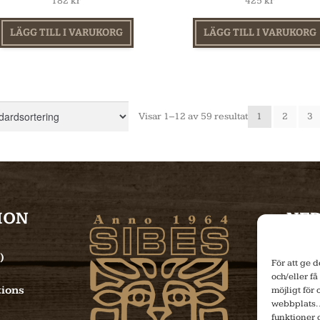
182
kr
425
kr
LÄGG TILL I VARUKORG
LÄGG TILL I VARUKORG
Visar 1–12 av 59 resultat
1
2
3
ION
NE
)
För att ge 
och/eller få
ions
möjligt för
webbplats. 
funktioner 