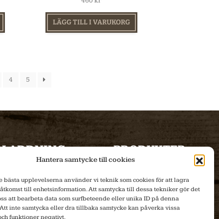
460
kr
LÄGG TILL I VARUKORG
4
5
DLADDNING
PRODUKTER
Hantera samtycke till cookies
Produktblad
Produktinfo
de bästa upplevelserna använder vi teknik som cookies för att lagra
 åtkomst till enhetsinformation. Att samtycka till dessa tekniker gör det
Bilder
E-handel
 oss att bearbeta data som surfbeteende eller unika ID på denna
Att inte samtycka eller dra tillbaka samtycke kan påverka vissa
och funktioner negativt.