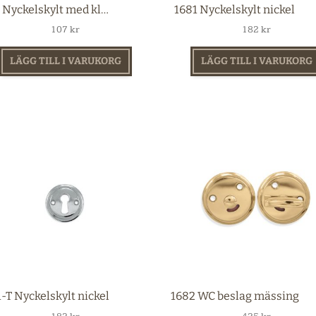
1681 Nyckelskylt med kläpp nickel
1681 Nyckelskylt nickel
107
kr
182
kr
LÄGG TILL I VARUKORG
LÄGG TILL I VARUKORG
-T Nyckelskylt nickel
1682 WC beslag mässing