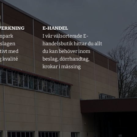
LVERKNING
E-HANDEL
inpark
I vår välsorterade E-
eslagen
handelsbutik hittar du allt
tivt med
du kan behöver inom
 kvalité
beslag, dörrhandtag,
krokar i mässing