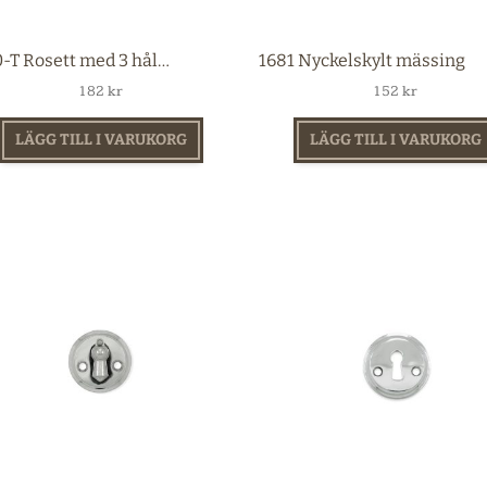
1680-T Rosett med 3 hål nickel
1681 Nyckelskylt mässing
182
kr
152
kr
LÄGG TILL I VARUKORG
LÄGG TILL I VARUKORG