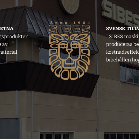
VETNA
SVENSK TIL
gsprodukter
I SIBES mask
e av
produceras b
aterial
kostnadseffek
bibehållen hög