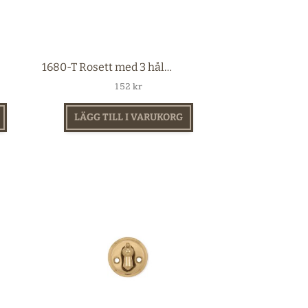
1680-T Rosett med 3 hål mässing
152
kr
LÄGG TILL I VARUKORG