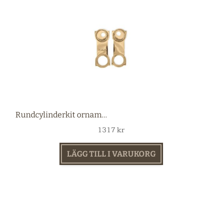
Rundcylinderkit ornamenterad mässing
1317
kr
LÄGG TILL I VARUKORG