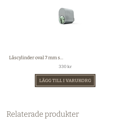
Låscylinder oval 7 mm stift nickel
330
kr
LÄGG TILL I VARUKORG
Relaterade produkter