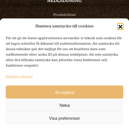
NEDLADDNING
Produktblad
Hantera samtycke till cookies
Bilder
För att ge de bästa upplevelserna använder vi teknik som cookies för
PRODUKTER
att lagra och/eller få åtkomst till enhetsinformation. Att samtycka till
dessa tekniker gör det möjligt för oss att bearbeta data som
surfbeteende eller unika ID på denna webbplats. Att inte samtycka
Produktinfo
eller dra tillbaka samtycke kan påverka vissa funktioner och
funktioner negativt.
E-handel
Hantera tjänster
Tillverkning
Acceptera
KONTAKT
Neka
info@sibes.se
Siggebo 4, 335 96 KULLTORP
Visa preferenser