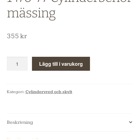
mässing
355
kr
Lägg till i varukorg
Kategori:
Cylindervred och skylt
Beskrivning