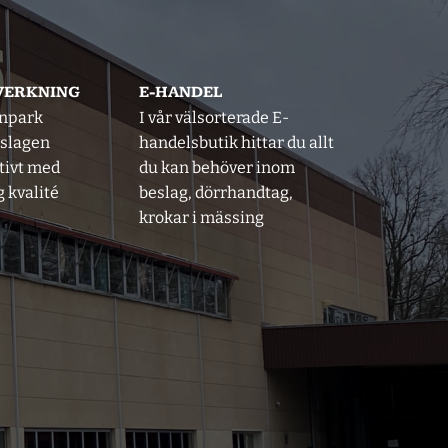
LVERKNING
E-HANDEL
inpark
I vår välsorterade E-
eslagen
handelsbutik hittar du allt
tivt med
du kan behöver inom
 kvalité
beslag, dörrhandtag,
krokar i mässing