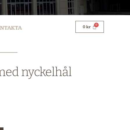
0
kr
NTAKTA
med nyckelhål