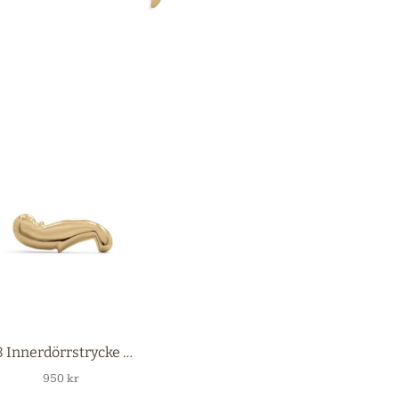
7018 Innerdörrstrycke mässing
950
kr