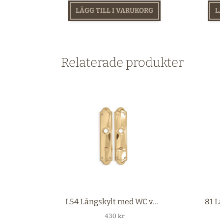
LÄGG TILL I VARUKORG
L
Relaterade produkter
L54 Långskylt med WC vred mässing
430
kr