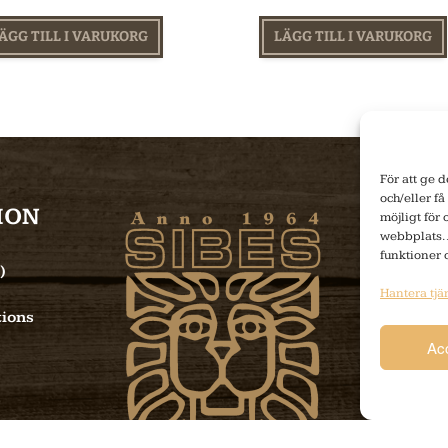
ÄGG TILL I VARUKORG
LÄGG TILL I VARUKORG
För att ge 
och/eller få
ION
NE
möjligt för
webbplats. 
funktioner 
)
Hantera tjä
ions
Ac