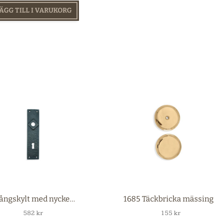
ÄGG TILL I VARUKORG
81 Långskylt med nyckelhål mässing
1685 Täckbricka mässing
582
kr
155
kr