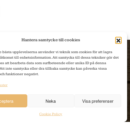
Hantera samtycke till cookies
de bästa upplevelserna använder vi teknik som cookies för att lagra
 åtkomst till enhetsinformation. Att samtycka till dessa tekniker gör det
DLADDNING
PRODUKTER
 oss att bearbeta data som surfbeteende eller unika ID på denna
Att inte samtycka eller dra tillbaka samtycke kan påverka vissa
och funktioner negativt.
Produktblad
Produktinfo
nster
Bilder
E-handel
ceptera
Neka
Visa preferenser
Tillverkning
Cookie Policy