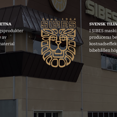
VETNA
SVENSK TIL
gsprodukter
I SIBES mask
e av
produceras b
aterial
kostnadseffek
bibehållen hög