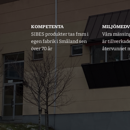
KOMPETENTA
MILJÖMED
SIBES produkter tas fram i
Våra mässin
egen fabrik i Småland sen
är tillverkad
över 70 år
återvunnet m