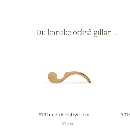
Du kanske också gillar …
673 Innerdörrstrycke mässing
675
kr