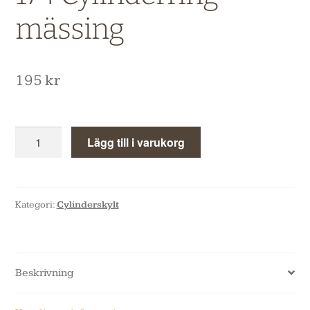
mässing
195
kr
Lägg till i varukorg
Kategori:
Cylinderskylt
Beskrivning