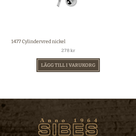
1477 Cylindervred nickel
278
kr
LÄGG TILL I VARUKORG