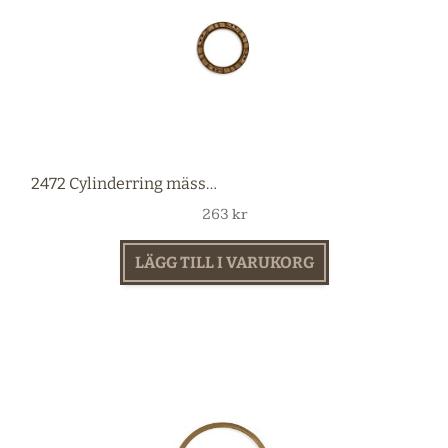
2472 Cylinderring mässing
263
kr
LÄGG TILL I VARUKORG