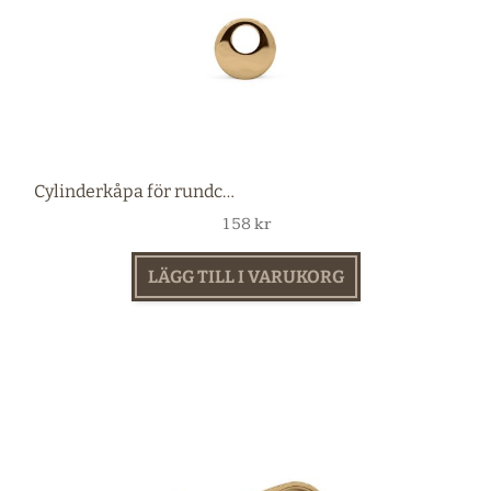
Cylinderkåpa för rundcylinder mässing
158
kr
LÄGG TILL I VARUKORG