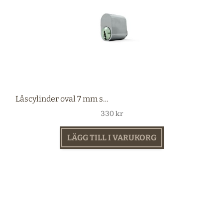
Låscylinder oval 7 mm stift nickel
330
kr
LÄGG TILL I VARUKORG