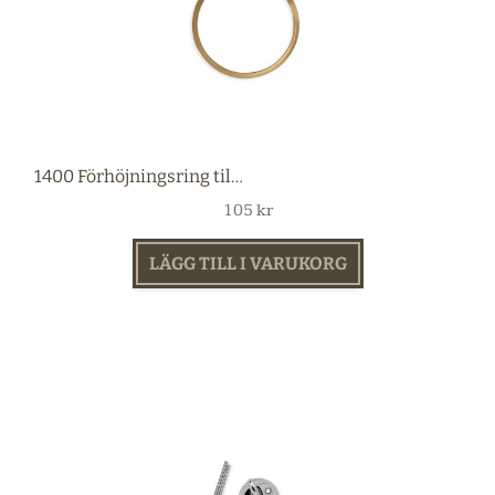
1400 Förhöjningsring till 1472 mässing
105
kr
LÄGG TILL I VARUKORG