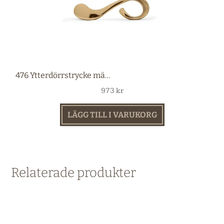
476 Ytterdörrstrycke mässing
973
kr
LÄGG TILL I VARUKORG
Relaterade produkter