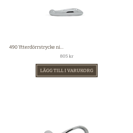
490 Ytterdörrstrycke nickel
805
kr
LÄGG TILL I VARUKORG