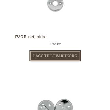
1780 Rosett nickel
182
kr
LÄGG TILL I VARUKORG