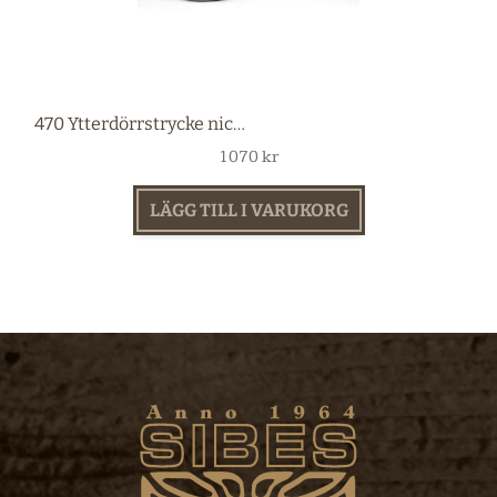
470 Ytterdörrstrycke nickel
1070
kr
LÄGG TILL I VARUKORG