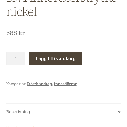
nickel
688
kr
Lägg till i varukorg
Kategorier:
Dörrhandtag
,
Innerdörrar
Beskrivning