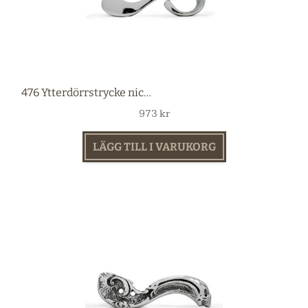
476 Ytterdörrstrycke nickel
973
kr
LÄGG TILL I VARUKORG