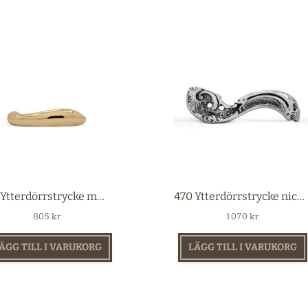
490 Ytterdörrstrycke mässing
470 Ytterdörrstrycke nickel
805
kr
1070
kr
ÄGG TILL I VARUKORG
LÄGG TILL I VARUKORG