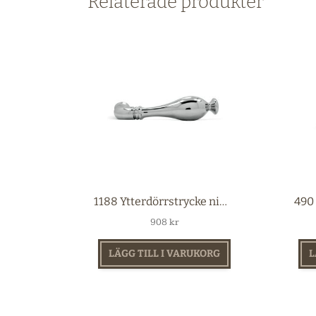
Relaterade produkter
1188 Ytterdörrstrycke nickel
908
kr
LÄGG TILL I VARUKORG
L