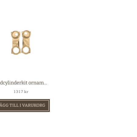
Rundcylinderkit ornamenterad mässing
1317
kr
ÄGG TILL I VARUKORG