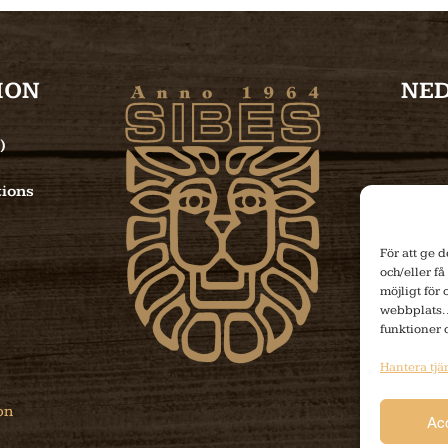
ION
NE
)
ions
För att ge 
och/eller få
möjligt för
webbplats. 
funktioner 
Hantera tjä
on
Ac