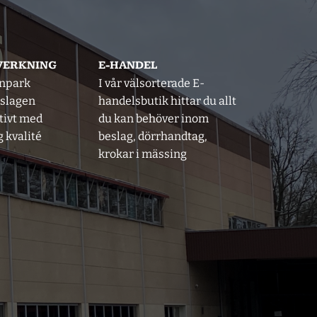
LVERKNING
E-HANDEL
inpark
I vår välsorterade E-
eslagen
handelsbutik hittar du allt
tivt med
du kan behöver inom
 kvalité
beslag, dörrhandtag,
krokar i mässing