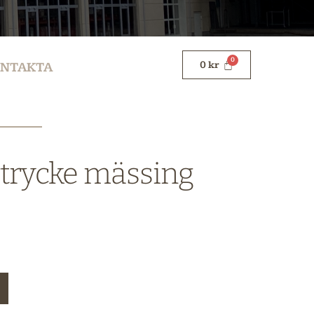
0
kr
NTAKTA
strycke mässing