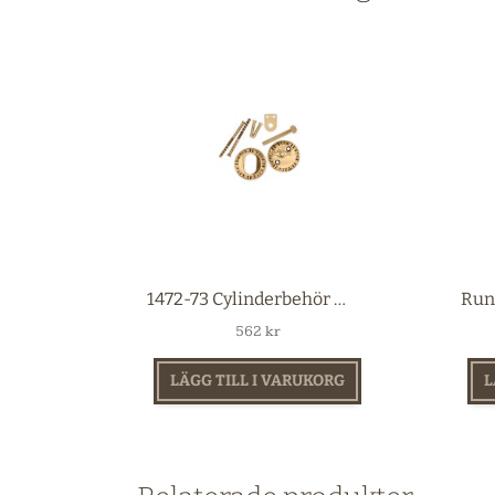
1472-73 Cylinderbehör mässing
562
kr
LÄGG TILL I VARUKORG
L