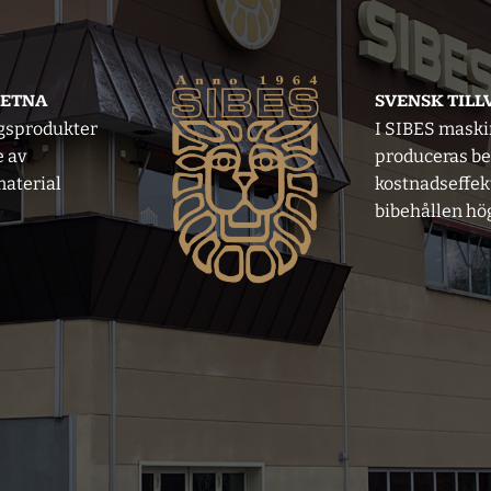
VETNA
SVENSK TIL
gsprodukter
I SIBES mask
e av
produceras b
aterial
kostnadseffek
bibehållen hög