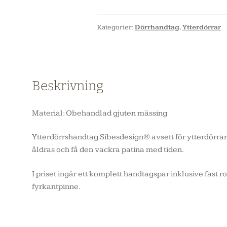
Kategorier:
Dörrhandtag
,
Ytterdörrar
Beskrivning
Material: Obehandlad gjuten mässing
Ytterdörrshandtag Sibesdesign® avsett för ytterdörr
åldras och få den vackra patina med tiden.
I priset ingår ett komplett handtagspar inklusive fas
fyrkantpinne.