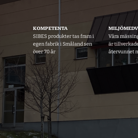
KOMPETENTA
MILJÖMED
SIBES produkter tas fram i
Våra mässin
egen fabrik i Småland sen
är tillverkad
över 70 år
återvunnet m