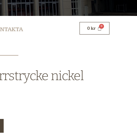
0
kr
NTAKTA
rstrycke nickel