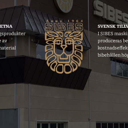
VETNA
SVENSK TIL
gsprodukter
I SIBES mask
e av
produceras b
aterial
kostnadseffek
bibehållen hög