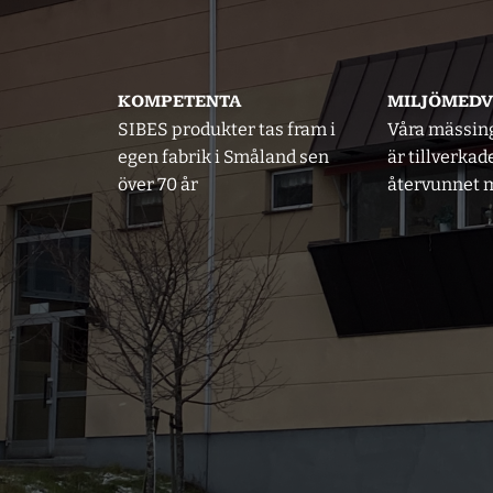
KOMPETENTA
MILJÖMED
SIBES produkter tas fram i
Våra mässin
egen fabrik i Småland sen
är tillverkad
över 70 år
återvunnet m