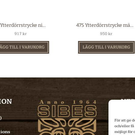
483 Ytterdörrstrycke nickel
475 Ytterdörrstrycke mässing
917
kr
950
kr
ÄGG TILL I VARUKORG
LÄGG TILL I VARUKORG
ION
NE
)
För att ge 
och/eller få
ions
möjligt för