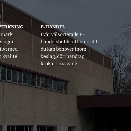
LVERKNING
E-HANDEL
inpark
I vår välsorterade E-
eslagen
handelsbutik hittar du allt
tivt med
du kan behöver inom
 kvalité
beslag, dörrhandtag,
krokar i mässing