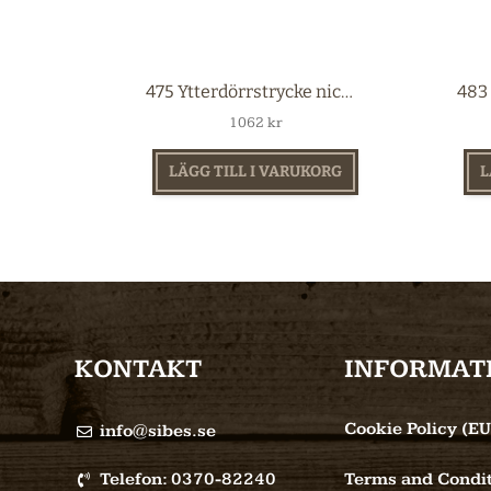
475 Ytterdörrstrycke nickel
1062
kr
LÄGG TILL I VARUKORG
L
KONTAKT
INFORMAT
Cookie Policy (EU
info@sibes.se
Telefon: 0370-82240
Terms and Condit