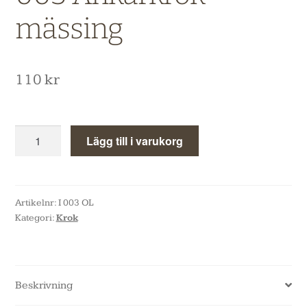
mässing
110
kr
Lägg till i varukorg
Artikelnr:
I 003 OL
Kategori:
Krok
Beskrivning