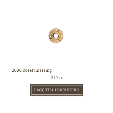
2080 Rosett mässing
210
kr
LÄGG TILL I VARUKORG