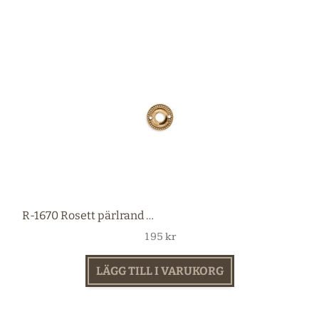
R-1670 Rosett pärlrand mässing
195
kr
LÄGG TILL I VARUKORG