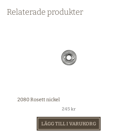
Relaterade produkter
2080 Rosett nickel
245
kr
LÄGG TILL I VARUKORG