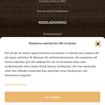
Cookie Policy (EU)
Terms and Conditions
NEDLADDNING
Produktblad
Hantera samtycke till cookies
Bilder
För att ge de bästa upplevelserna använder vi teknik som cookies för
PRODUKTER
att lagra och/eller få åtkomst till enhetsinformation. Att samtycka till
dessa tekniker gör det möjligt för oss att bearbeta data som
surfbeteende eller unika ID på denna webbplats. Att inte samtycka
Produktinfo
eller dra tillbaka samtycke kan påverka vissa funktioner och
funktioner negativt.
E-handel
Hantera tjänster
Tillverkning
Acceptera
KONTAKT