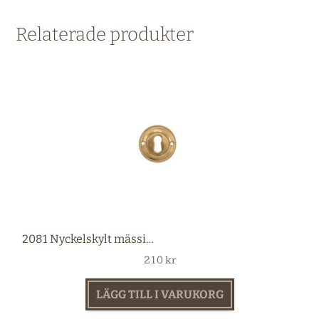
Relaterade produkter
2081 Nyckelskylt mässing
210
kr
LÄGG TILL I VARUKORG