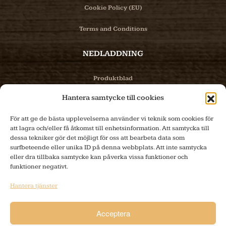
Cookie Policy (EU)
Terms and Conditions
NEDLADDNING
Produktblad
Hantera samtycke till cookies
Bilder
För att ge de bästa upplevelserna använder vi teknik som cookies för
PRODUKTER
att lagra och/eller få åtkomst till enhetsinformation. Att samtycka till
dessa tekniker gör det möjligt för oss att bearbeta data som
surfbeteende eller unika ID på denna webbplats. Att inte samtycka
Produktinfo
eller dra tillbaka samtycke kan påverka vissa funktioner och
funktioner negativt.
E-handel
Hantera tjänster
Tillverkning
Acceptera
KONTAKT