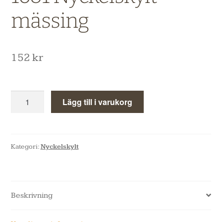
mässing
152
kr
Lägg till i varukorg
Kategori:
Nyckelskylt
Beskrivning