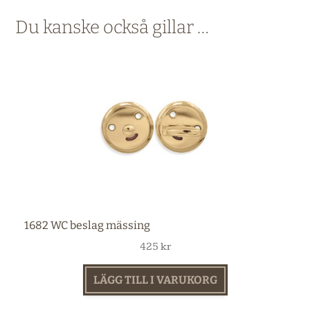
Du kanske också gillar …
1682 WC beslag mässing
425
kr
LÄGG TILL I VARUKORG