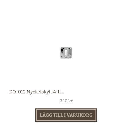
DO-012 Nyckelskylt 4-hål nickel
240
kr
LÄGG TILL I VARUKORG