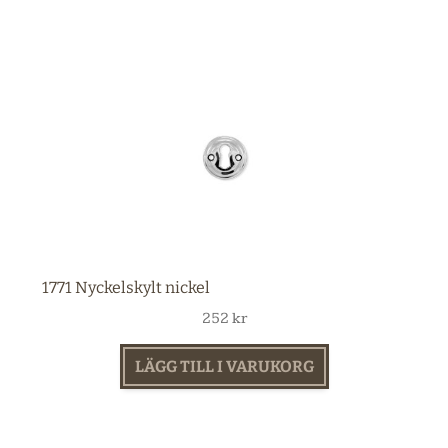
1771 Nyckelskylt nickel
252
kr
LÄGG TILL I VARUKORG