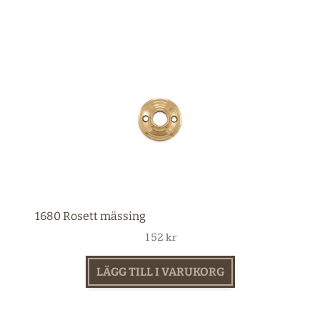
1680 Rosett mässing
152
kr
LÄGG TILL I VARUKORG