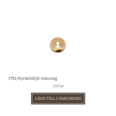
1781 Nyckelskylt mässing
155
kr
LÄGG TILL I VARUKORG