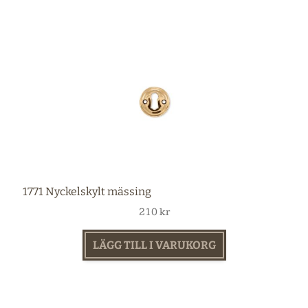
1771 Nyckelskylt mässing
210
kr
LÄGG TILL I VARUKORG