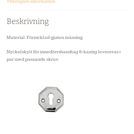
Ytterligare information
Beskrivning
Material: Förnicklad gjuten mässing
Nyckelskylt för innedörrshandtag 8-kantig levereras i
par med passande skruv.