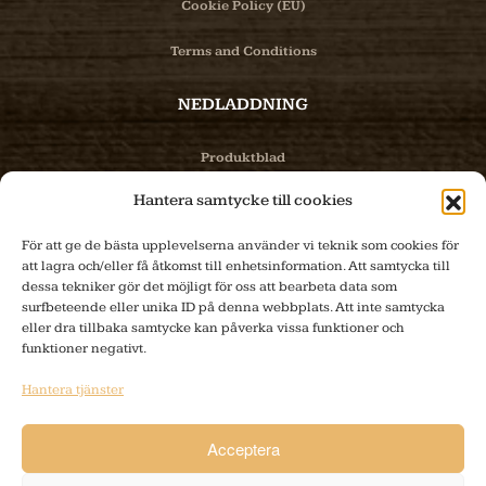
Cookie Policy (EU)
Terms and Conditions
NEDLADDNING
Produktblad
Hantera samtycke till cookies
Bilder
För att ge de bästa upplevelserna använder vi teknik som cookies för
PRODUKTER
att lagra och/eller få åtkomst till enhetsinformation. Att samtycka till
dessa tekniker gör det möjligt för oss att bearbeta data som
surfbeteende eller unika ID på denna webbplats. Att inte samtycka
Produktinfo
eller dra tillbaka samtycke kan påverka vissa funktioner och
funktioner negativt.
E-handel
Hantera tjänster
Tillverkning
Acceptera
KONTAKT