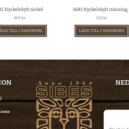
1 Nyckelskylt nickel
1681 Nyckelskylt mässing
302
kr
152
kr
ÄGG TILL I VARUKORG
LÄGG TILL I VARUKORG
ION
NE
)
ions