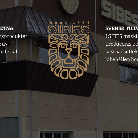
VETNA
SVENSK TIL
gsprodukter
I SIBES mask
e av
produceras b
aterial
kostnadseffek
bibehållen hög