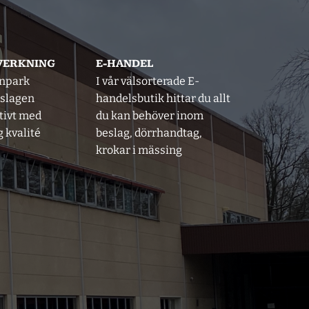
LVERKNING
E-HANDEL
inpark
I vår välsorterade E-
eslagen
handelsbutik hittar du allt
tivt med
du kan behöver inom
 kvalité
beslag, dörrhandtag,
krokar i mässing