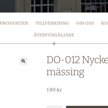
PRODUKTER
TILLVERKNING
OM OSS
KO
ÅTERFÖRSÄLJARE
DO-012 Nyckel
mässing
180
kr