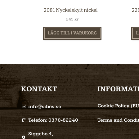
2081 Nyckelskylt nickel
228
245
kr
LÄGG TILL I VARUKORG
L
KONTAKT
INFORMAT
Cookie Policy (EU
info@sibes.se
Telefon: 0370-82240
Terms and Condit
Siggebo 4,