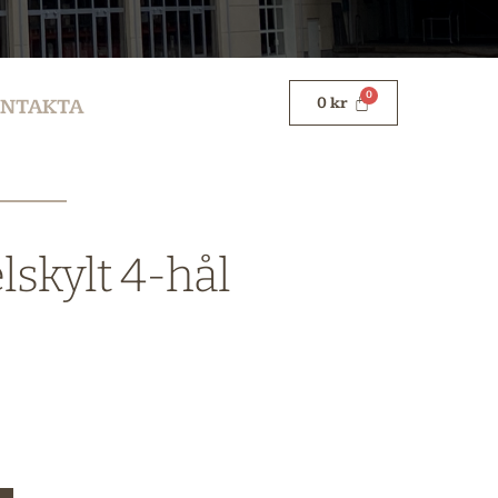
0
kr
NTAKTA
skylt 4-hål