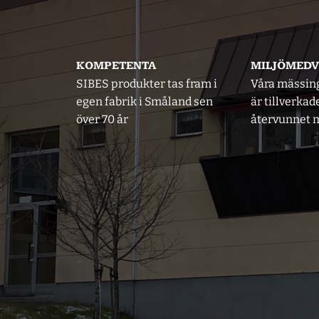
KOMPETENTA
MILJÖMED
SIBES produkter tas fram i
Våra mässin
egen fabrik i Småland sen
är tillverkad
över 70 år
återvunnet m