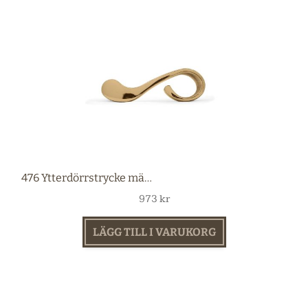
476 Ytterdörrstrycke mässing
973
kr
LÄGG TILL I VARUKORG