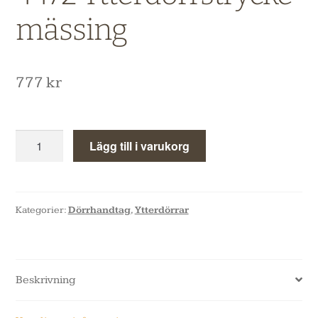
mässing
777
kr
Lägg till i varukorg
Kategorier:
Dörrhandtag
,
Ytterdörrar
Beskrivning