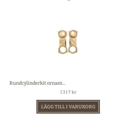
Rundcylinderkit ornamenterad mässing
1317
kr
LÄGG TILL I VARUKORG