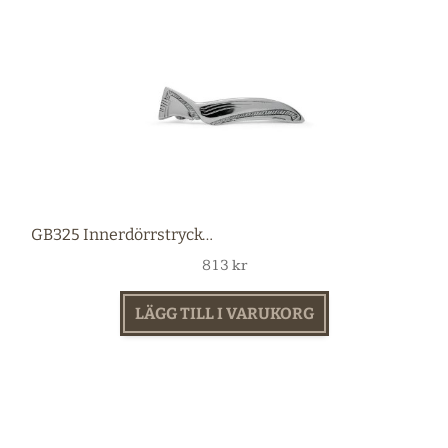
GB325 Innerdörrstrycke nickel
813
kr
LÄGG TILL I VARUKORG