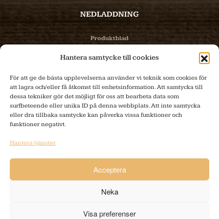
NEDLADDNING
Produktblad
Hantera samtycke till cookies
Bilder
För att ge de bästa upplevelserna använder vi teknik som cookies för
PRODUKTER
att lagra och/eller få åtkomst till enhetsinformation. Att samtycka till
dessa tekniker gör det möjligt för oss att bearbeta data som
surfbeteende eller unika ID på denna webbplats. Att inte samtycka
Produktinfo
eller dra tillbaka samtycke kan påverka vissa funktioner och
funktioner negativt.
E-handel
Hantera tjänster
Tillverkning
Acceptera
KONTAKT
Neka
info@sibes.se
Siggebo 4, 335 96 KULLTORP
Visa preferenser