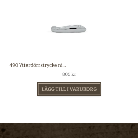
490 Ytterdörrstrycke nickel
805
kr
LÄGG TILL I VARUKORG