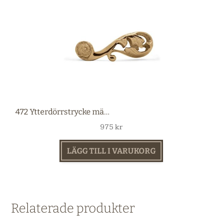
472 Ytterdörrstrycke mässing
975
kr
LÄGG TILL I VARUKORG
Relaterade produkter