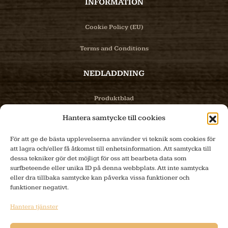
INFORMATION
Cookie Policy (EU)
Terms and Conditions
NEDLADDNING
Produktblad
Hantera samtycke till cookies
Bilder
För att ge de bästa upplevelserna använder vi teknik som cookies för
PRODUKTER
att lagra och/eller få åtkomst till enhetsinformation. Att samtycka till
dessa tekniker gör det möjligt för oss att bearbeta data som
surfbeteende eller unika ID på denna webbplats. Att inte samtycka
Produktinfo
eller dra tillbaka samtycke kan påverka vissa funktioner och
funktioner negativt.
E-handel
Hantera tjänster
Tillverkning