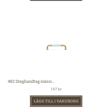
482 Draghandtag mässing 96 mm
167
kr
LÄGG TILL I VARUKORG