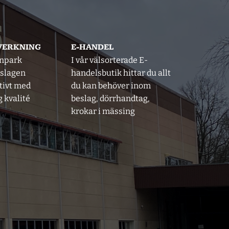
LVERKNING
E-HANDEL
inpark
I vår välsorterade E-
eslagen
handelsbutik hittar du allt
tivt med
du kan behöver inom
 kvalité
beslag, dörrhandtag,
krokar i mässing