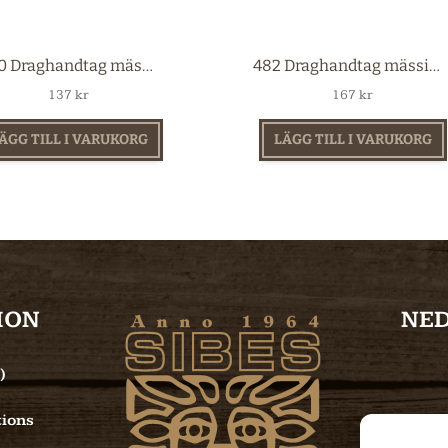
5060 Draghandtag mässing 96 mm
482 Draghandtag mässing 96 mm
137
kr
167
kr
ÄGG TILL I VARUKORG
LÄGG TILL I VARUKORG
ION
NE
)
ions