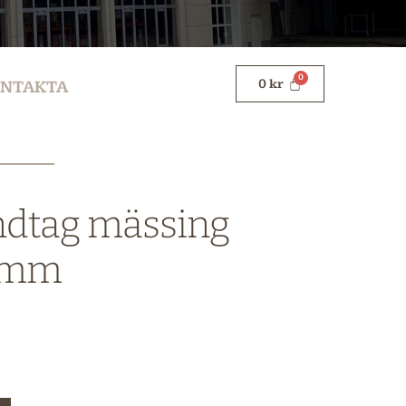
0
kr
NTAKTA
dtag mässing
8 mm