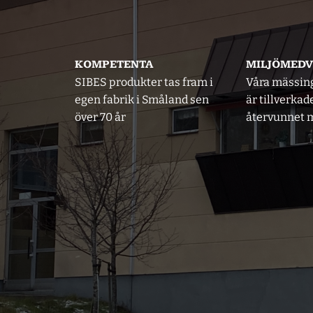
KOMPETENTA
MILJÖMED
SIBES produkter tas fram i
Våra mässin
egen fabrik i Småland sen
är tillverkad
över 70 år
återvunnet m