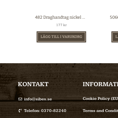
482 Draghandtag nickel 86 mm
177
kr
LÄGG TILL I VARUKORG
L
KONTAKT
INFORMAT
Cookie Policy (EU
info@sibes.se
Telefon: 0370-82240
Terms and Condit