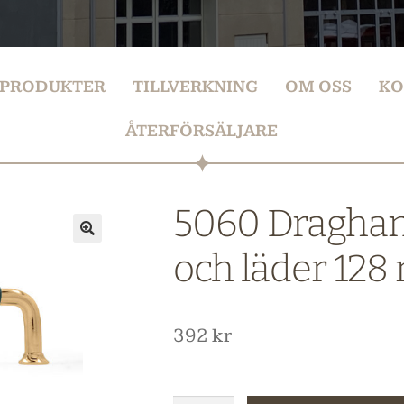
PRODUKTER
TILLVERKNING
OM OSS
KO
ÅTERFÖRSÄLJARE
5060 Draghan
och läder 12
392
kr