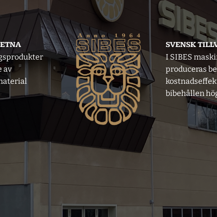
VETNA
SVENSK TIL
gsprodukter
I SIBES mask
e av
produceras b
aterial
kostnadseffek
bibehållen hög