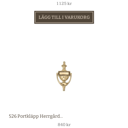
1125
kr
LÄGG TILL I VARUKORG
526 Portkläpp Herrgård mässing
840
kr