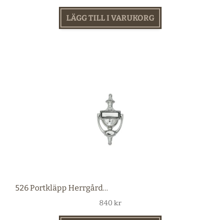
LÄGG TILL I VARUKORG
526 Portkläpp Herrgård nickel
840
kr