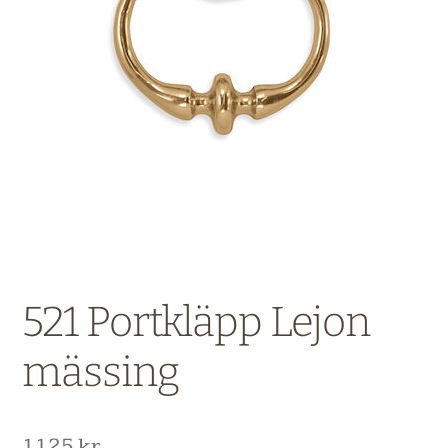
521 Portkläpp Lejon
mässing
1125
kr