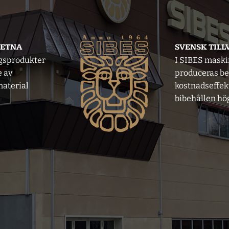
VETNA
SVENSK TIL
gsprodukter
I SIBES mask
e av
produceras b
aterial
kostnadseffek
bibehållen hög