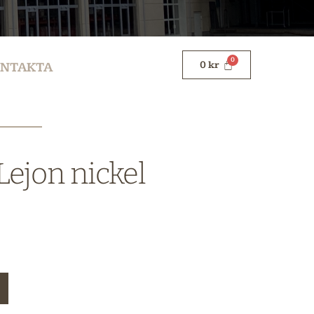
0
kr
NTAKTA
Lejon nickel