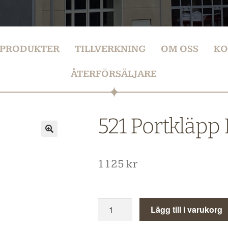
PRODUKTER
TILLVERKNING
OM OSS
KO
ÅTERFÖRSÄLJARE
521 Portkläpp 
1125
kr
Lägg till i varukorg