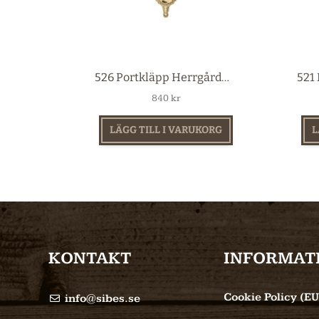
526 Portkläpp Herrgård mässing
840
kr
LÄGG TILL I VARUKORG
L
KONTAKT
INFORMAT
Cookie Policy (EU
info@sibes.se