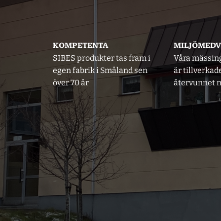
KOMPETENTA
MILJÖMED
SIBES produkter tas fram i
Våra mässin
egen fabrik i Småland sen
är tillverkad
över 70 år
återvunnet m