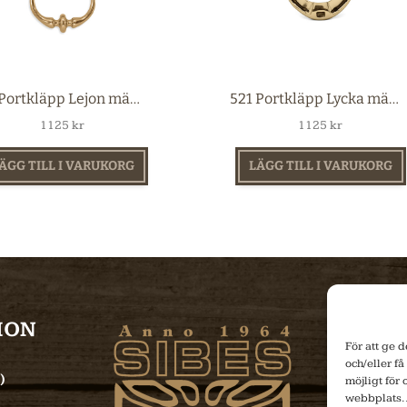
521 Portkläpp Lejon mässing
521 Portkläpp Lycka mässing
1125
kr
1125
kr
ÄGG TILL I VARUKORG
LÄGG TILL I VARUKORG
ION
NE
För att ge 
och/eller få
)
möjligt för
webbplats. 