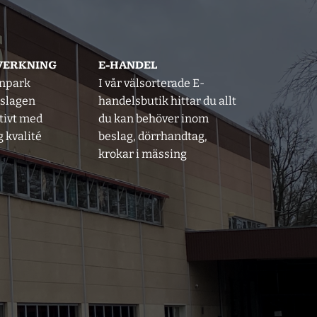
LVERKNING
E-HANDEL
inpark
I vår välsorterade E-
eslagen
handelsbutik hittar du allt
tivt med
du kan behöver inom
 kvalité
beslag, dörrhandtag,
krokar i mässing