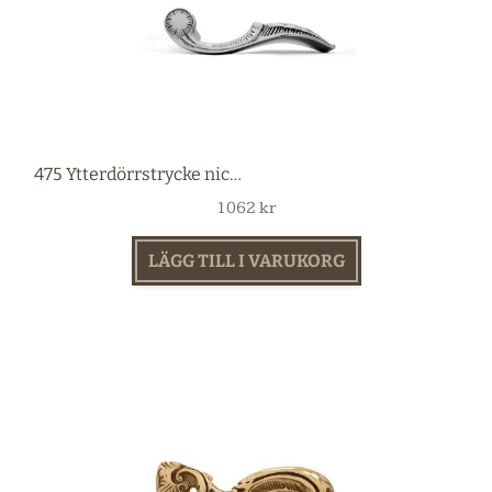
475 Ytterdörrstrycke nickel
1062
kr
LÄGG TILL I VARUKORG