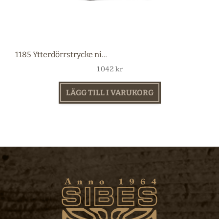
1185 Ytterdörrstrycke nickel
1042
kr
LÄGG TILL I VARUKORG