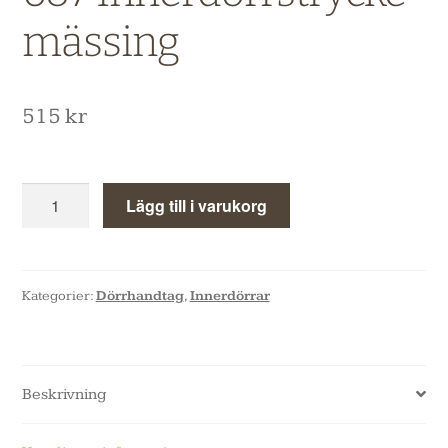
mässing
515
kr
Lägg till i varukorg
Kategorier:
Dörrhandtag
,
Innerdörrar
Beskrivning