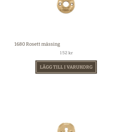
1680 Rosett mässing
152
kr
LÄGG TILL I VARUKORG