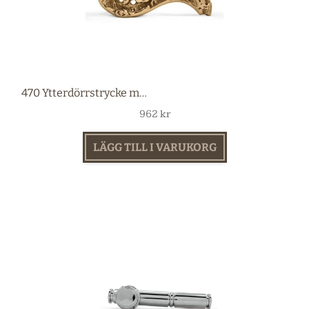
470 Ytterdörrstrycke mässing
962
kr
LÄGG TILL I VARUKORG