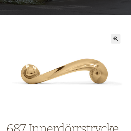
687 Innerdörrstrycke