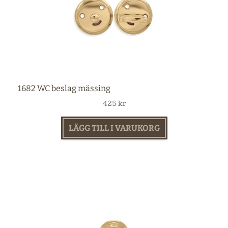
1682 WC beslag mässing
425
kr
LÄGG TILL I VARUKORG